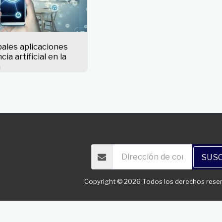
pales aplicaciones
cia artificial en la
a
obre Nosotros
Pericia
Robótico
Clientela
News & Insight
SUSC
Copyright © 2026 Todos los derechos rese