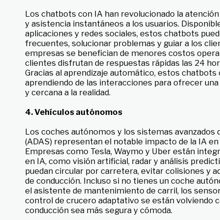
Los chatbots con IA han revolucionado la atención a
y asistencia instantáneos a los usuarios. Disponibl
aplicaciones y redes sociales, estos chatbots pu
frecuentes, solucionar problemas y guiar a los clie
empresas se benefician de menores costos operat
clientes disfrutan de respuestas rápidas las 24 hor
Gracias al aprendizaje automático, estos chatbots
aprendiendo de las interacciones para ofrecer un
y cercana a la realidad.
4. Vehículos autónomos
Los coches autónomos y los sistemas avanzados de
(ADAS) representan el notable impacto de la IA en 
Empresas como Tesla, Waymo y Uber están integr
en IA, como visión artificial, radar y análisis predic
puedan circular por carretera, evitar colisiones y 
de conducción. Incluso si no tienes un coche autó
el asistente de mantenimiento de carril, los senso
control de crucero adaptativo se están volviendo 
conducción sea más segura y cómoda.