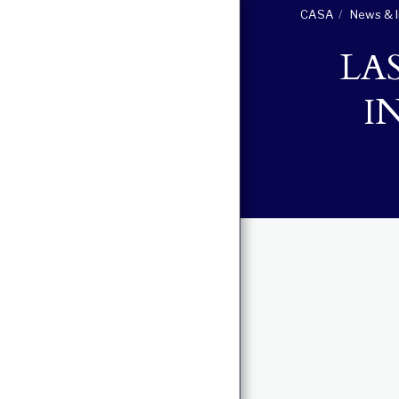
CASA
News & I
LA
I
SOBRE NOSOTROS
OUR TEAM
PERICIA
ROBÓTICO
CLIENTELA
NEWS & INSIGHT
EVENTOS